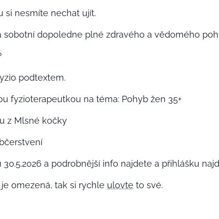
 si nesmíte nechat ujít. 🤩
sobotní dopoledne plné zdravého a vědomého pohybu. 
?
zio podtextem. 🤸🏼‍♂️
u fyzioterapeutkou na téma: Pohyb žen 35+
u z Mlsné kočky
občerstvení
30.5.2026 a podrobnější info najdete a přihlášku naj
 je omezená, tak si rychle
ulovte
to své.