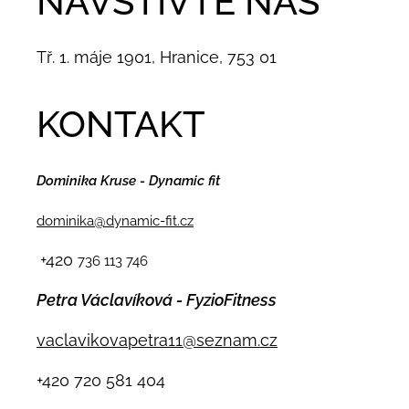
NAVŠTIVTE NÁS
Tř. 1. máje 1901, Hranice, 753 01
KONTAKT
Dominika Kruse - Dynamic fit
dominika@dynamic-fit.cz
+420
736 113 746
Petra Václavíková - FyzioFitness
vaclavikovapetra11@seznam.cz
+420
720 581 404