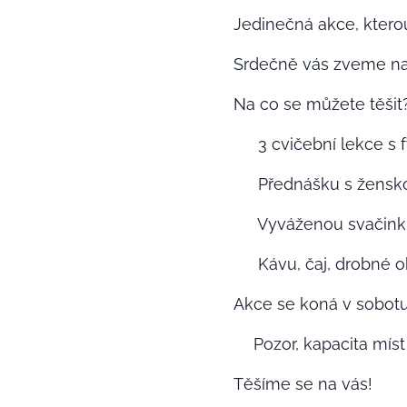
Jedinečná akce, kterou
Srdečně vás zveme na 
Na co se můžete těšit
➡️ 3 cvičební lekce s fy
➡️ Přednášku s žensko
➡️ Vyváženou svačink
➡️ Kávu, čaj, drobné 
Akce se koná v sobotu 
‼️Pozor, kapacita míst
Těšíme se na vás!