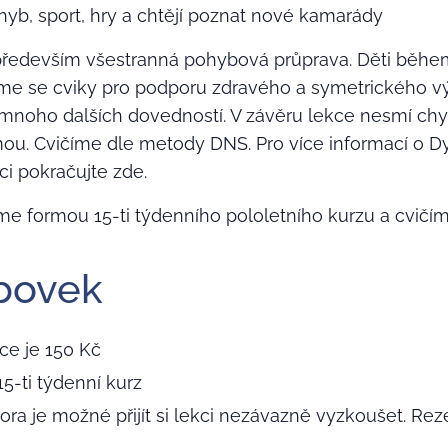
ohyb, sport, hry a chtějí poznat nové kamarády
především všestranná pohybová průprava. Děti během
íme se cviky pro podporu zdravého a symetrického vý
a mnoho dalších dovedností. V závěru lekce nesmí ch
mou. Cvičíme dle metody DNS. Pro více informací o 
ci pokračujte zde.
e formou 15-ti týdenního pololetního kurzu a cvičím
bovek
ce je 150 Kč
15-ti týdenní kurz
nora je možné přijít si lekci nezávazně vyzkoušet. R