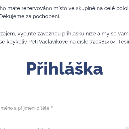
o máte rezervováno místo ve skupině na celé pololet
 Děkujeme za pochopení.
ájem, vyplňte závaznou přihlášku níže a my se vám
se kdykoliv Peti Václavíkové na čísle 720581404. Těš
Přihláška
Jméno a příjmení dítěte