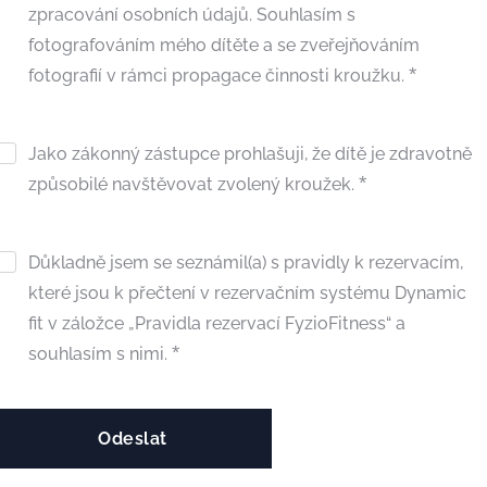
zpracování osobních údajů. Souhlasím s
fotografováním mého dítěte a se zveřejňováním
fotografií v rámci propagace činnosti kroužku.
Jako zákonný zástupce prohlašuji, že dítě je zdravotně
způsobilé navštěvovat zvolený kroužek.
Důkladně jsem se seznámil(a) s pravidly k rezervacím,
které jsou k přečtení v rezervačním systému Dynamic
fit v záložce „Pravidla rezervací FyzioFitness“ a
souhlasím s nimi.
Odeslat