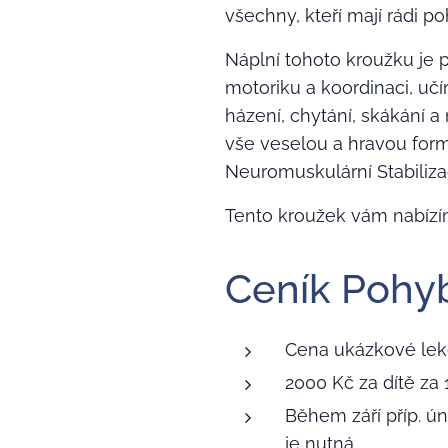
všechny, kteří mají rádi p
Náplní tohoto kroužku je 
motoriku a koordinaci, uč
házení, chytání, skákání 
vše veselou a hravou for
Neuromuskulární Stabiliza
Tento kroužek vám nabízím
Ceník Pohy
Cena ukázkové lek
2000 Kč za dítě za 
Během září příp. ú
je nutná.