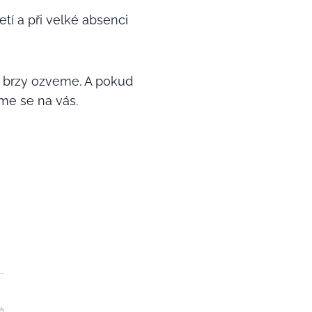
í a při velké absenci
 brzy ozveme. A pokud
íme se na vás.