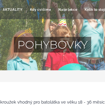
AKTUALITY
Kdy cvičíme
Naše lekce
Kolik to stoj
POHYBOVKY
 kroužek vhodný pro batolátka ve věku 18 - 36 měsíců