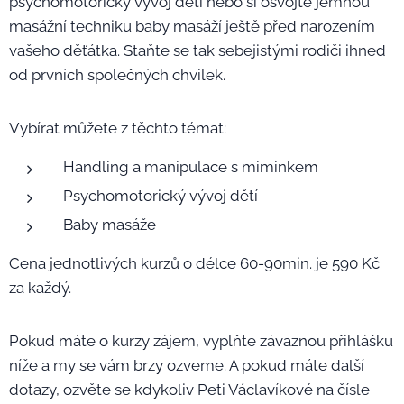
psychomotorický vývoj dětí nebo si osvojte jemnou
masážní techniku baby masáží ještě před narozením
vašeho děťátka. Staňte se tak sebejistými rodiči ihned
od prvních společných chvilek.
Vybírat můžete z těchto témat:
Handling a manipulace s miminkem
Psychomotorický vývoj dětí
Baby masáže
Cena jednotlivých kurzů o délce 60-90min. je 590 Kč
za každý.
Pokud máte o kurzy zájem, vyplňte závaznou přihlášku
níže a my se vám brzy ozveme. A pokud máte další
dotazy, ozvěte se kdykoliv Peti Václavíkové na čísle