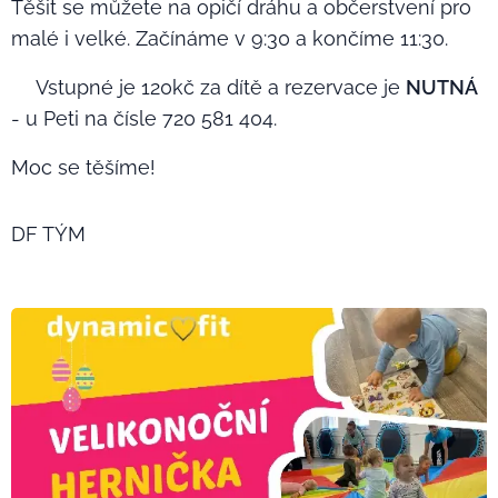
Těšit se můžete na opičí dráhu a občerstvení pro
malé i velké. Začínáme v 9:30 a končíme 11:30.🤩
👉🏼Vstupné je 120kč za dítě a rezervace je
NUTNÁ
- u Peti na čísle 720 581 404.❗️
Moc se těšíme!
DF TÝM