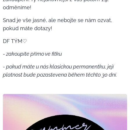
odměníme!🎉
Snad je vše jasné, ale nebojte se nám ozvat,
pokud máte dotazy! ❤️
DF TÝM♡
- zakoupíte přímo ve fitku
- pokud máte u nás klasickou permanentku, její
platnost bude pozastevena během těchto 30 dní.