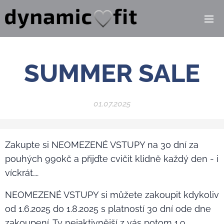
SUMMER SALE
01.07.2025
Zakupte si NEOMEZENÉ VSTUPY na 30 dní za
pouhých 990kč a přijďte cvičit klidně každý den - i
víckrát….😜
NEOMEZENÉ VSTUPY si můžete zakoupit kdykoliv
od 1.6.2025 do 1.8.2025 s platností 30 dní ode dne
zakoupení. Ty nejaktivnější z vás potom 1.9.