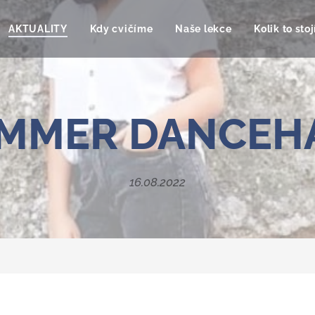
AKTUALITY
Kdy cvičíme
Naše lekce
Kolik to stoj
MMER
DANCEH
16.08.2022