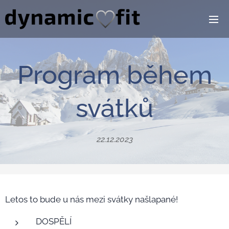
Program během
svátků
22.12.2023
Letos to bude u nás mezi svátky našlapané! 🤩
DOSPĚLÍ💪🏼