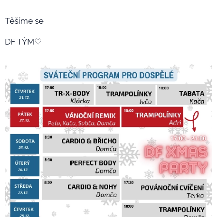
Těšíme se
DF TÝM♡