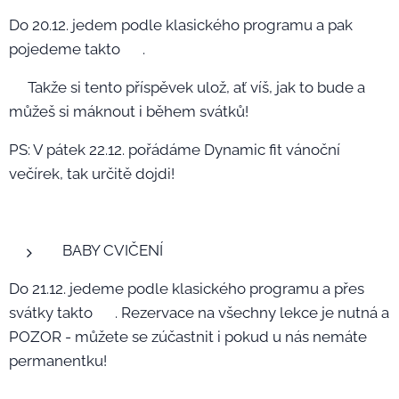
Do 20.12. jedem podle klasického programu a pak
pojedeme takto 👆🏼.
✔️Takže si tento příspěvek ulož, ať víš, jak to bude a
můžeš si máknout i během svátků!
PS: V pátek 22.12. pořádáme Dynamic fit vánoční
večírek, tak určitě dojdi!😍🎅🏼🎄
BABY CVIČENÍ👶🏼
Do 21.12. jedeme podle klasického programu a přes
svátky takto 👆🏼. Rezervace na všechny lekce je nutná a
POZOR - můžete se zúčastnit i pokud u nás nemáte
permanentku!🤩