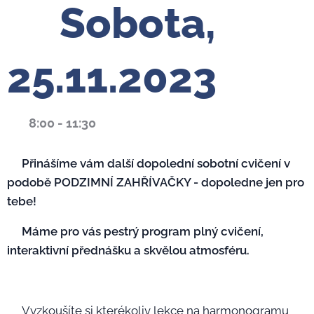
🗓️
Sobota,
25.11.2023
⏰
8:00 - 11:30
👉🏼
Přinášíme vám další dopolední sobotní cvičení v
podobě PODZIMNÍ ZAHŘÍVAČKY - dopoledne jen pro
tebe!
👉🏼
Máme pro vás pestrý program plný cvičení,
interaktivní přednášku a skvělou atmosféru.
🏋🏽‍♀️Vyzkoušíte si kterékoliv lekce na harmonogramu