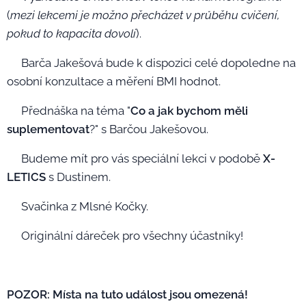
(
mezi lekcemi je možno přecházet v průběhu cvičení,
pokud to kapacita dovolí
).
🅱️Barča Jakešová bude k dispozici celé dopoledne na
osobní konzultace a měření BMI hodnot.
👩🏽‍⚕️Přednáška na téma "
Co a jak bychom měli
suplementovat
?" s Barčou Jakešovou.
💃🏽Budeme mít pro vás speciální lekci v podobě
X-
LETICS
s Dustinem.
🥗Svačinka z Mlsné Kočky.
🎁Originální dáreček pro všechny účastníky!
POZOR: Místa na tuto událost jsou omezená!