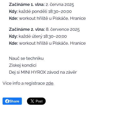
📅
Začínáme 1. vlna:
2. června 2025
🕡
Kdy:
každé pondělí 18:30–20:00
📍
Kde:
workout hřiště u Pískáče, Hranice
📅
Začínáme 2. vlna:
8. července 2025
🕡
Kdy:
každé úterý 18:30–20:00
📍
Kde:
workout hřiště u Pískáče, Hranice
✅ Nauč se techniku
✅ Získej kondici
✅ Dej si MINI HYROX závod na závěr
Více info a registrace
zde
.
Share