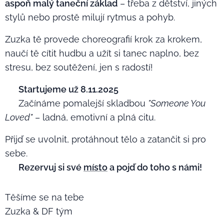
aspoň malý taneční základ
– třeba z dětství, jiných
stylů nebo prostě milují rytmus a pohyb. ❤️
Zuzka tě provede choreografií krok za krokem,
naučí tě cítit hudbu a užít si tanec naplno, bez
stresu, bez soutěžení, jen s radostí!
🗓️
Startujeme už 8.11.2025
🎶 Začínáme pomalejší skladbou
"Someone You
Loved"
– ladná, emotivní a plná citu.
Přijď se uvolnit, protáhnout tělo a zatančit si pro
sebe.
👉
Rezervuj si své
místo
a pojď do toho s námi!
Těšíme se na tebe 💖
Zuzka & DF tým