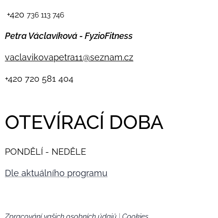
+420
736 113 746
Petra Václavíková - FyzioFitness
vaclavikovapetra11@seznam.cz
+420
720 581 404
OTEVÍRACÍ DOBA
PONDĚLÍ - NEDĚLE
Dle aktuálního programu
Zpracování vašich osobních údajů
|
Cookies
🍪