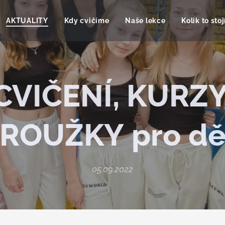
AKTUALITY
Kdy cvičíme
Naše lekce
Kolik to stoj
CVIČENÍ, KURZY
ROUŽKY
pro
dě
05.09.2022