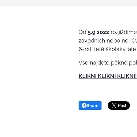
Od
5.9.2022
rozjíždíme
závodních nebo ne! Cv
6-12ti leté školáky, al
Vše najdete pěkně po
KLIKNI KLIKNI KLIKNI!
Share