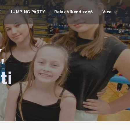
í
JUMPING PÁRTY
Relax Víkend 2026
Více
,
ti