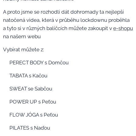
A proto jsme se rozhodli dát dohromady ta nejlepší
natočená videa, která v průběhu lockdownu proběhla
a tyto si v různých balíčcích můžete zakoupit v
e-shopu
na našem webu 🤩
Vybírat můžete z:
➡️PERECT BODY s Domčou
➡️TABATA s Kačou
➡️SWEAT se Sabčou
➡️POWER UP s Peťou
➡️FLOW JÓGA s Peťou
➡️PILATES s Naďou