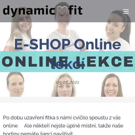
E-SHOP Online
lekcí
09.06.2021
Po dobu uzavření fitka s námi cvičilo spoustu z vás
online👏🏻Ale někteří nejste úplně místní, takže naše
hodiny nemáte šanci navštívit🥺