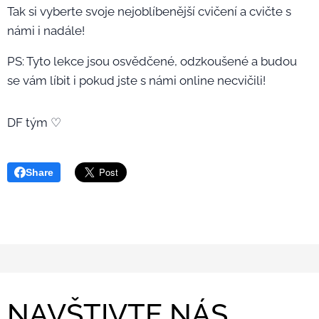
Tak si vyberte svoje nejoblíbenější cvičení a cvičte s
námi i nadále!🤩❤️
PS: Tyto lekce jsou osvědčené, odzkoušené a budou
se vám líbit i pokud jste s námi online necvičili!🤩
DF tým ♡
Share
NAVŠTIVTE NÁS