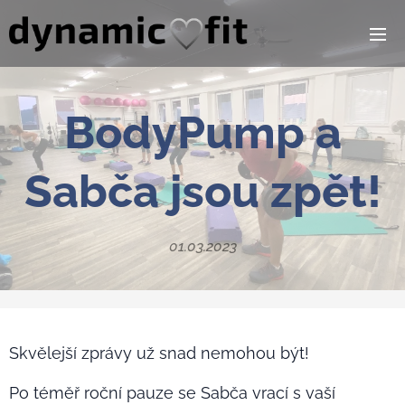
BodyPump a
Sabča jsou zpět!
01.03.2023
Skvělejší zprávy už snad nemohou být!😍
Po téměř roční pauze se Sabča vrací s vaší