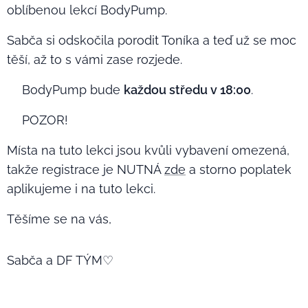
oblíbenou lekcí BodyPump. 🏋🏽‍♀️
Sabča si odskočila porodit Toníka a teď už se moc
těší, až to s vámi zase rozjede.💃🏽
👉🏼BodyPump bude
každou středu v 18:00
.
⚠️POZOR! ⚠️
Místa na tuto lekci jsou kvůli vybavení omezená,
takže registrace je NUTNÁ
zde
a storno poplatek
aplikujeme i na tuto lekci.
Těšíme se na vás,
Sabča a DF TÝM♡