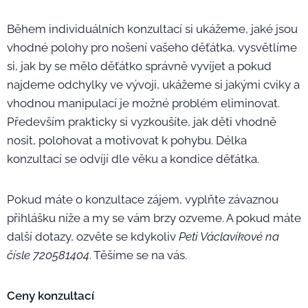
Během individuálních konzultací si ukážeme, jaké jsou
vhodné polohy pro nošení vašeho děťátka, vysvětlíme
si, jak by se mělo děťátko správně vyvíjet a pokud
najdeme odchylky ve vývoji, ukážeme si jakými cviky a
vhodnou manipulací je možné problém eliminovat.
Především prakticky si vyzkoušíte, jak děti vhodně
nosit, polohovat a motivovat k pohybu. Délka
konzultací se odvíjí dle věku a kondice děťátka.
Pokud máte o konzultace zájem, vyplňte závaznou
přihlášku níže a my se vám brzy ozveme. A pokud máte
další dotazy, ozvěte se kdykoliv
Peti Václavíkové na
čísle 720581404
. Těšíme se na vás.
Ceny konzultací