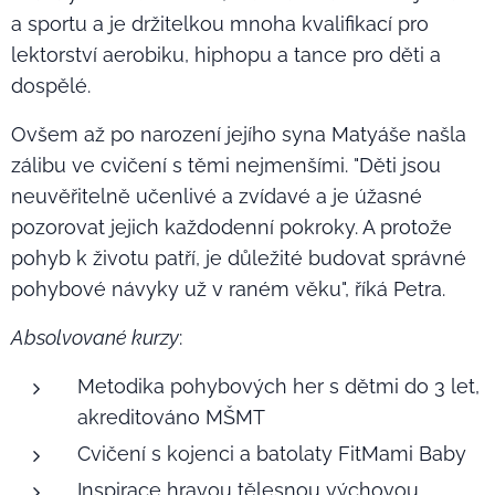
a sportu a je držitelkou mnoha kvalifikací pro
lektorství aerobiku, hiphopu a tance pro děti a
dospělé.
Ovšem až po narození jejího syna Matyáše našla
zálibu ve cvičení s těmi nejmenšími. "Děti jsou
neuvěřitelně učenlivé a zvídavé a je úžasné
pozorovat jejich každodenní pokroky. A protože
pohyb k životu patří, je důležité budovat správné
pohybové návyky už v raném věku", říká Petra.
Absolvované kurzy
:
Metodika pohybových her s dětmi do 3 let,
akreditováno MŠMT
Cvičení s kojenci a batolaty FitMami Baby
Inspirace hravou tělesnou výchovou