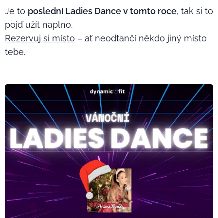
Je to
poslední Ladies Dance v tomto roce
, tak si to
pojď užít naplno.
Rezervuj si místo
– ať neodtančí někdo jiný místo
tebe. 💃❤️