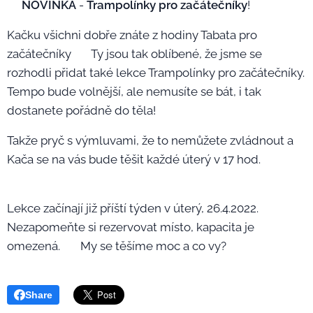
📣
NOVINKA
-
Trampolínky pro začátečníky
!
Kačku všichni dobře znáte z hodiny Tabata pro
začátečníky 🤩 Ty jsou tak oblíbené, že jsme se
rozhodli přidat také lekce Trampolínky pro začátečníky.
Tempo bude volnější, ale nemusíte se bát, i tak
dostanete pořádně do těla!
Takže pryč s výmluvami, že to nemůžete zvládnout a
Kača se na vás bude těšit každé úterý v 17 hod.
Lekce začínají již příští týden v úterý, 26.4.2022.
Nezapomeňte si rezervovat místo, kapacita je
omezená. ☺️ My se těšíme moc a co vy?
Share