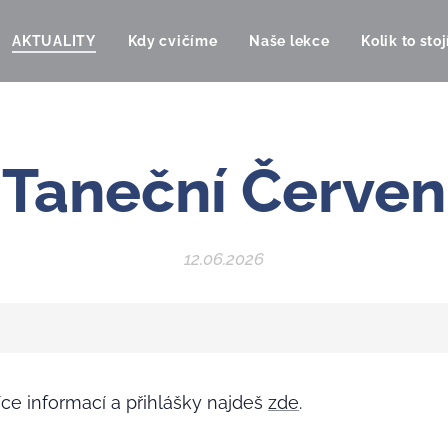
AKTUALITY
Kdy cvičíme
Naše lekce
Kolik to stoj
Taneční Červen
12.06.2026
íce informací a přihlášky najdeš
zde
.