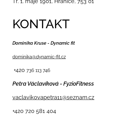
Tř. 1. máje 1901, Hranice, 753 01
KONTAKT
Dominika Kruse - Dynamic fit
dominika@dynamic-fit.cz
+420
736 113 746
Petra Václavíková - FyzioFitness
vaclavikovapetra11@seznam.cz
+420
720 581 404