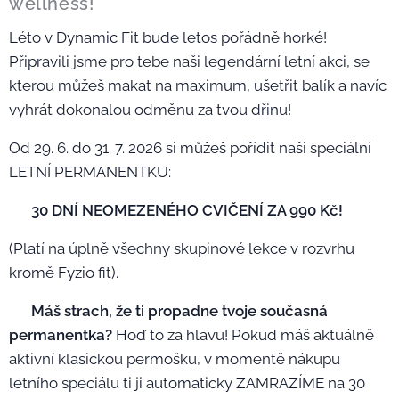
wellness! 🏖️
Léto v Dynamic Fit bude letos pořádně horké!
Připravili jsme pro tebe naši legendární letní akci, se
kterou můžeš makat na maximum, ušetřit balík a navíc
vyhrát dokonalou odměnu za tvou dřinu!
Od 29. 6. do 31. 7. 2026 si můžeš pořídit naši speciální
LETNÍ PERMANENTKU:
💳
30 DNÍ NEOMEZENÉHO CVIČENÍ ZA 990 Kč!
(Platí na úplně všechny skupinové lekce v rozvrhu
kromě Fyzio fit).
⚠️
Máš strach, že ti propadne tvoje současná
permanentka?
Hoď to za hlavu! Pokud máš aktuálně
aktivní klasickou permošku, v momentě nákupu
letního speciálu ti ji automaticky ZAMRAZÍME na 30