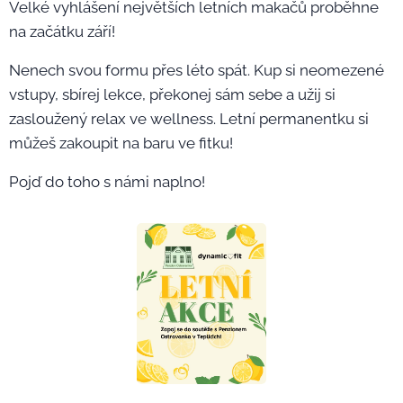
Velké vyhlášení největších letních makačů proběhne
na začátku září! 🎉
Nenech svou formu přes léto spát. Kup si neomezené
vstupy, sbírej lekce, překonej sám sebe a užij si
zasloužený relax ve wellness. Letní permanentku si
můžeš zakoupit na baru ve fitku!
Pojď do toho s námi naplno! 🚀🔥