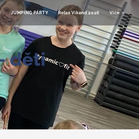
í
JUMPING PÁRTY
Relax Víkend 2026
Více
 děti