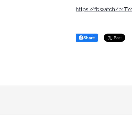
https://fb.watch/b1T
Share