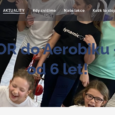
AKTUALITY
Kdy cvičíme
Naše lekce
Kolik to stoj
R do Aerobiku -
od 6 let!
01.02.2022