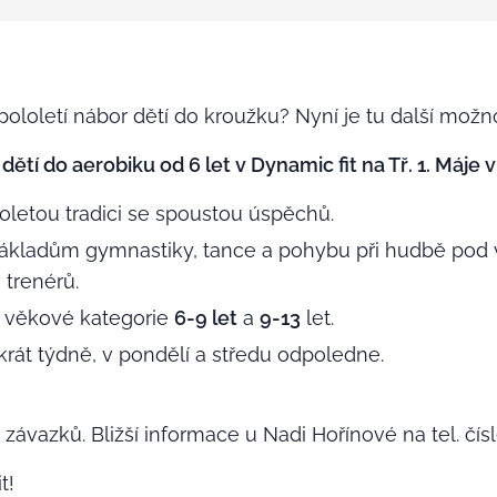
 pololetí nábor dětí do kroužku? Nyní je tu další možn
tí do aerobiku od 6 let v Dynamic fit na Tř. 1. Máje v
oletou tradici se spoustou úspěchů.
základům gymnastiky, tance a pohybu při hudbě pod
h
trenérů.
 věkové kategorie
6-9 let
a
9-13
let.
ují dvakrát týdně, v pondělí a stř
 závazků. Bližší informace u Nadi Hořínové na tel. čís
t!