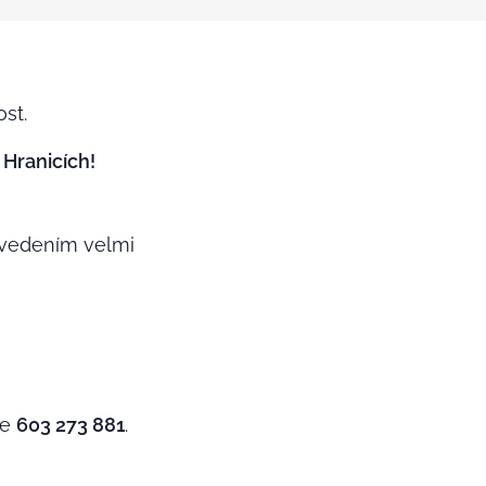
ost.
 Hranicích!
 vedením velmi
edu odpoledne.
le
603 273 881
.