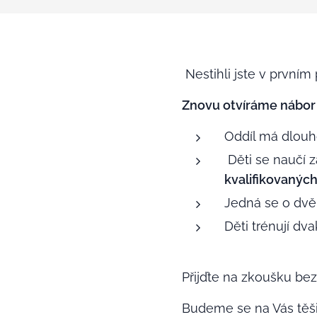
Nestihli jste v prvním
Znovu otvíráme nábor dě
Oddíl má dlouh
Děti se naučí 
kvalifikovanýc
Jedná se o dvě
Děti trén
Přijďte na zkoušku bez
Budeme se na Vás těši